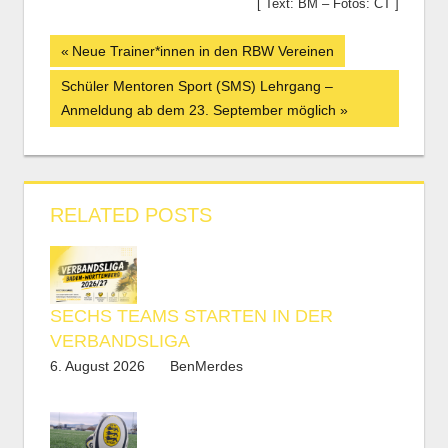
[ Text: BM – Fotos: CT ]
Beitrags-
Vorheriger
Neue Trainer*innen in den RBW Vereinen
Beitrag:
Navigation
Nächster
Schüler Mentoren Sport (SMS) Lehrgang –
Beitrag:
Anmeldung ab dem 23. September möglich
RELATED POSTS
SECHS TEAMS STARTEN IN DER
VERBANDSLIGA
6. August 2026
BenMerdes