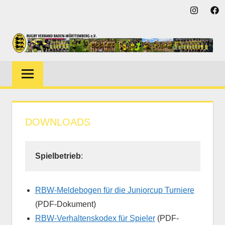
Zum
Instagra
Fac
Inhalt
springen
Rugby-
RUGBY-
Verband
VERBAND
Baden-
Württemberg
BADEN-
DOWNLOADS
WÜRTTEMBE
Spielbetrieb
:
RBW-Meldebogen für die Juniorcup Turniere
(PDF-Dokument)
RBW-Verhaltenskodex für Spieler
(PDF-