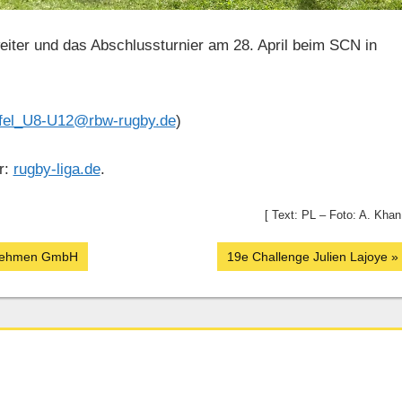
eiter und das Abschlussturnier am 28. April beim SCN in
ffel_U8-U12@rbw-rugby.de
)
r:
rugby-liga.de
.
[ Text: PL – Foto: A. Khan
Nächster
ernehmen GmbH
19e Challenge Julien Lajoye
Beitrag: