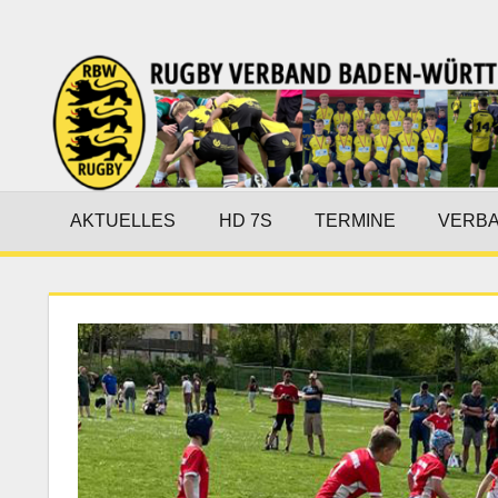
Zum
Inhalt
Rugby-
springen
Verband
Baden-
Württemberg
AKTUELLES
HD 7S
TERMINE
VERB