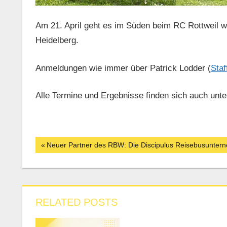
Am 21. April geht es im Süden beim RC Rottweil w
Heidelberg.
Anmeldungen wie immer über Patrick Lodder (
Sta
Alle Termine und Ergebnisse finden sich auch unte
Beitrags-
Vorheriger
Neuer Partner des RBW: Die Discipulus Reisebusunt
Beitrag:
Navigation
RELATED POSTS