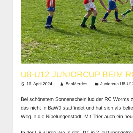
U8-U12 JUNIORCUP BEIM 
16. April 2024
BenMerdes
Juniorcup U8-U1
Bei schönstem Sonnenschein lud der RC Worms zum
das nicht in BaWü stattfindet und hat sich als bel
Weg in die Nibelungenstadt. Mit Trier auch ein ne
In der U8 wurde wie in der U10 in 2 leistungsgetre