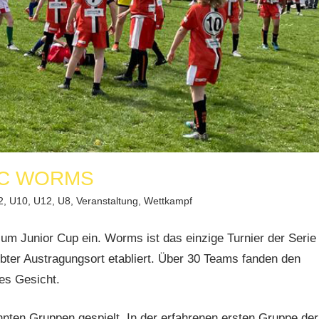
RC WORMS
2
,
U10
,
U12
,
U8
,
Veranstaltung
,
Wettkampf
 Junior Cup ein. Worms ist das einzige Turnier der Serie
iebter Austragungsort etabliert. Über 30 Teams fanden den
ues Gesicht.
nnten Gruppen gespielt. In der erfahrenen ersten Gruppe der