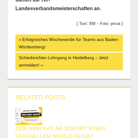
Landesverbandsmeisterschaften an.
[ Text: BM – Foto: privat ]
Beitrags-
Vorheriger
Erfolgreiches Wochenende für Teams aus Baden-
Beitrag:
Württemberg!
Navigation
Nächster
Schiedsrichter-Lehrgang in Heidelberg – Jetzt
Beitrag:
anmelden!
RELATED POSTS
DER RBW HAT AB SOFORT EINEN
OFFIZIELLEN WORLD RUGBY