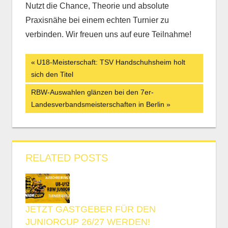
Nutzt die Chance, Theorie und absolute
Praxisnähe bei einem echten Turnier zu
verbinden. Wir freuen uns auf eure Teilnahme!
Beitrags-
Vorheriger
U18-Meisterschaft: TSV Handschuhsheim holt
Beitrag:
sich den Titel
Navigation
Nächster
RBW-Auswahlen glänzen bei den 7er-
Beitrag:
Landesverbandsmeisterschaften in Berlin
RELATED POSTS
JETZT GASTGEBER FÜR DEN
JUNIORCUP 26/27 WERDEN!