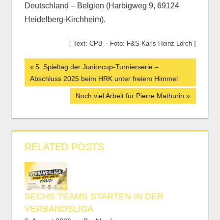
Deutschland – Belgien (Harbigweg 9, 69124
Heidelberg-Kirchheim).
[ Text: CPB – Foto: F&S Karls-Heinz Lörch ]
Beitrags-
Vorheriger
5. Spieltag der Juniorcup-Turnierserie –
Beitrag:
Abschluss 2025 beim HRK unter freiem Himmel
Navigation
Nächster
Noch viel Arbeit für Pierre Mathurin
Beitrag:
RELATED POSTS
SECHS TEAMS STARTEN IN DER
VERBANDSLIGA