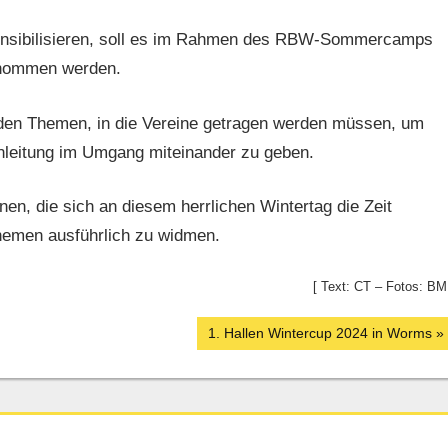
ensibilisieren, soll es im Rahmen des RBW-Sommercamps
enommen werden.
eiden Themen, in die Vereine getragen werden müssen, um
anleitung im Umgang miteinander zu geben.
nen, die sich an diesem herrlichen Wintertag die Zeit
hemen ausführlich zu widmen.
[ Text: CT – Fotos: BM
Nächster
1. Hallen Wintercup 2024 in Worms
Beitrag: