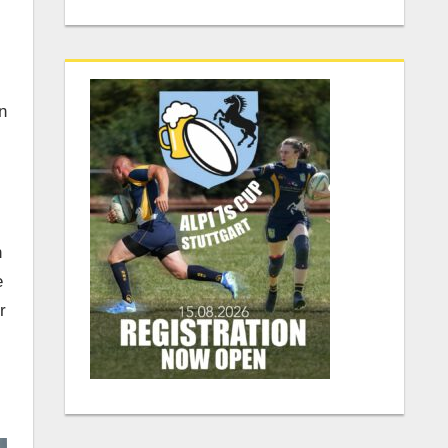
n
n
e
r