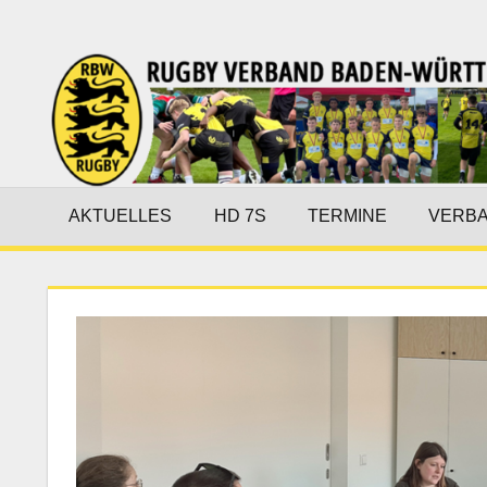
Zum
Inhalt
Rugby-
springen
Verband
Baden-
Württemberg
AKTUELLES
HD 7S
TERMINE
VERB