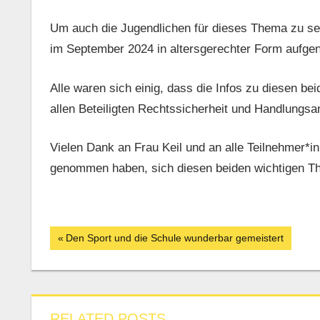
Um auch die Jugendlichen für dieses Thema zu s
im September 2024 in altersgerechter Form aufg
Alle waren sich einig, dass die Infos zu diesen b
allen Beteiligten Rechtssicherheit und Handlungs
Vielen Dank an Frau Keil und an alle Teilnehmer*in
genommen haben, sich diesen beiden wichtigen T
Beitrags-
Vorheriger
Den Sport und die Schule wunderbar gemeistert
Beitrag:
Navigation
RELATED POSTS