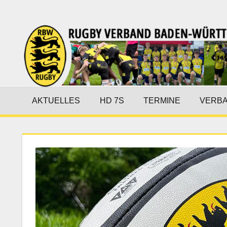
Zum
Inhalt
Rugby-
springen
Verband
Baden-
Württemberg
AKTUELLES
HD 7S
TERMINE
VERB