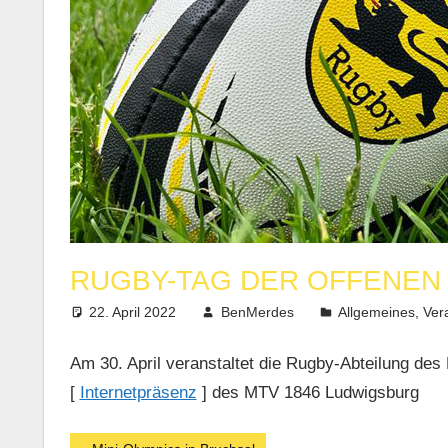
RUGBY-TAG DER OFFENEN 
22. April 2022
BenMerdes
Allgemeines
,
Ver
Am 30. April veranstaltet die Rugby-Abteilung d
[
Internetpräsenz
] des MTV 1846 Ludwigsburg
Vorheriger