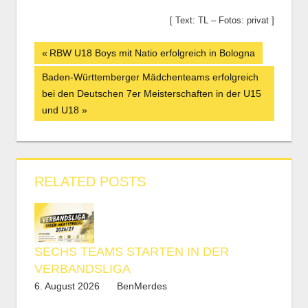
[ Text: TL – Fotos: privat ]
Beitrags-
Vorheriger
RBW U18 Boys mit Natio erfolgreich in Bologna
Beitrag:
Navigation
Nächster
Baden-Württemberger Mädchenteams erfolgreich
Beitrag:
bei den Deutschen 7er Meisterschaften in der U15
und U18
RELATED POSTS
SECHS TEAMS STARTEN IN DER
VERBANDSLIGA
6. August 2026
BenMerdes