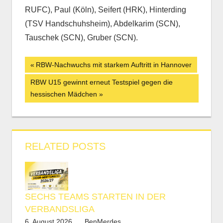
RUFC), Paul (Köln), Seifert (HRK), Hinterding
(TSV Handschuhsheim), Abdelkarim (SCN),
Tauschek (SCN), Gruber (SCN).
Beitrags-
Vorheriger
RBW-Nachwuchs mit starkem Auftritt in Hannover
Beitrag:
Navigation
Nächster
RBW U15 gewinnt erneut Testspiel gegen die
Beitrag:
hessischen Mädchen
RELATED POSTS
SECHS TEAMS STARTEN IN DER
VERBANDSLIGA
6. August 2026
BenMerdes