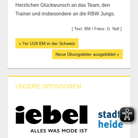
Herzlichen Glückwunsch an das Team, den
Trainer und insbesondere an die RBW Jungs.
[ Text: BM / Fotos: G. Noll ]
Beitrags-
Vorheriger
7er U18 EM in der Schweiz
Beitrag:
Navigation
Nächster
Neue Übungsleiter ausgebildet
Beitrag:
UNSERE SPONSOREN