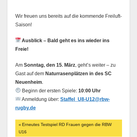
Wir freuen uns bereits auf die kommende Freiluft-
Saison!
Ausblick – Bald geht es ins wieder ins
Freie!
Am
Sonntag, den 15. März
, geht’s weiter – zu
Gast auf dem
Naturrasenplätzen in des SC
Neuenheim
.
Beginn der ersten Spiele:
10:00 Uhr
Anmeldung über:
Staffel_U8-U12@rbw-
rugby.de
Beitrags-
Vorheriger
Erneutes Testspiel RD Frauen gegen die RBW
Beitrag:
U16