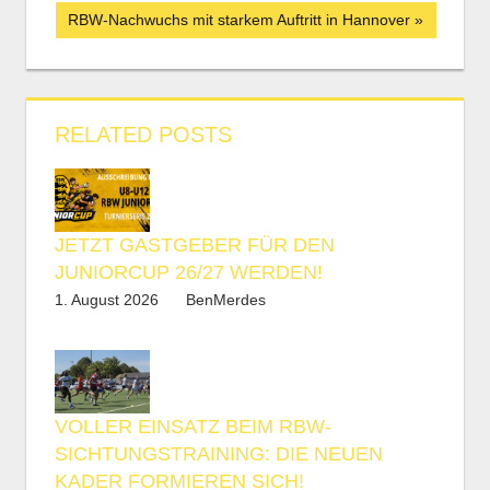
Navigation
Nächster
RBW-Nachwuchs mit starkem Auftritt in Hannover
Beitrag:
RELATED POSTS
JETZT GASTGEBER FÜR DEN
JUNIORCUP 26/27 WERDEN!
1. August 2026
BenMerdes
VOLLER EINSATZ BEIM RBW-
SICHTUNGSTRAINING: DIE NEUEN
KADER FORMIEREN SICH!