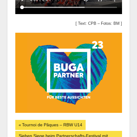
[ Text: CPB – Fotos: BM ]
Beitrags-
Vorheriger
Tournoi de Pâques – RBW U14
Beitrag:
Nächster
Sieben Siege beim Partnerschafts-Festival mit